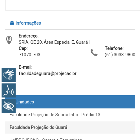
Informações
Endereço:
SRIA, QE 20, Área Especial E, Guará I
Cep:
Telefone:
71070-703
(61) 3038-9800
E-mail:
faculdadeguara@projecao.br
Libras
Voz
Unidades
+ Acessibilidade
Faculdade Projeção de Sobradinho - Prédio 13
Faculdade Projeção do Guará